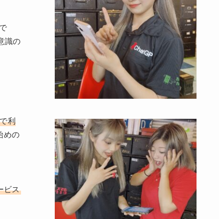
で
意識の
で利
始めの
サービス