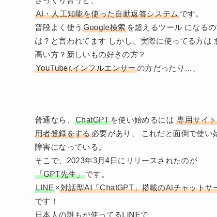
ざっくり言うと、
AI・人工知能を使った自動返答システム
です。
普段よく使う
Google検索
を超えるツール になるの
は？と言われてます しかし、実際に使ってる方は 
高い方？新しいもの好きの方？
YouTuber.インフルエンサー
の方だったり…。
普通なら、
ChatGPT
を使い始めるには
専用サイト
用者登録をする
必要があり、 これだと面倒で使い
障害になっている。
そこで、2023年3月4日にリリースされたのが
「GPT先生」
です。
LINE
×
対話型AI「ChatGPT」搭載のAIチャット
です！
日本人の誰もが使ってるLINEで、