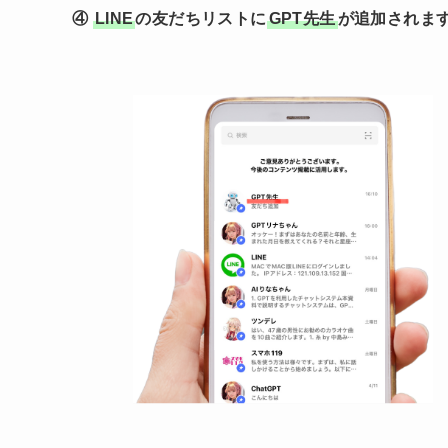
④
LINE
の友だちリストに
GPT先生
が追加されま